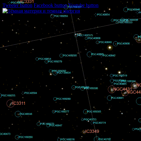
Tweeter button
Facebook button
Youtube button